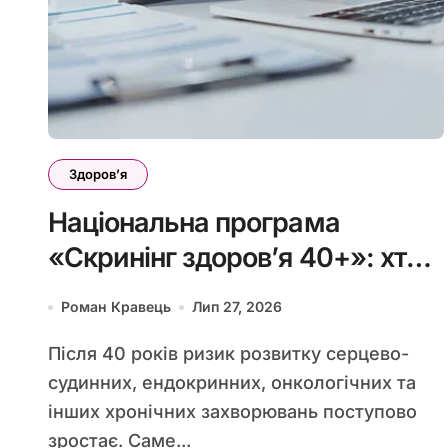
Здоровʼя
Національна програма
«Скринінг здоров’я 40+»: хто
має право на безоплатну
Роман Кравець
Лип 27, 2026
діагностику та що до неї
Після 40 років ризик розвитку серцево-
входить
судинних, ендокринних, онкологічних та
інших хронічних захворювань поступово
зростає. Саме...