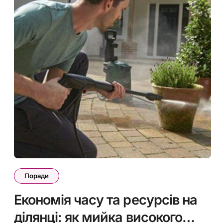
Поради
Економія часу та ресурсів на
ділянці: як мийка високого