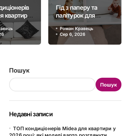
ін Tether (USDT) на кита
диціонерів
Гід з паперу та
юані (CNY)
я квартири
палітурок для
ці: які
фотокниг: на що
авець
Роман Кравець
варто
звернути увагу
26
Роман Кравець
Сер 6, 2026
Сер 4, 2026
ути
перед замовленням
Пошук
Пошук
Недавні записи
ТОП кондиціонерів Midea для квартири у
2026 році: які моделі варто розглянути