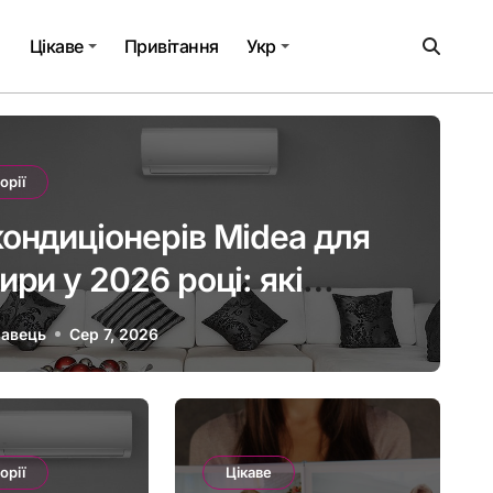
а
Цікаве
Привітання
Укр
орії
ондиціонерів Midea для
ири у 2026 році: які
і варто розглянути
авець
Сер 7, 2026
Фінанси
орії
Цікаве