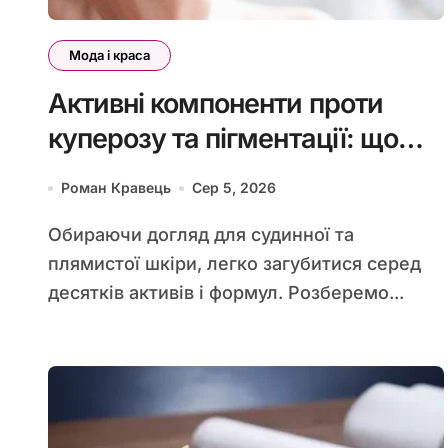
Мода і краса
Активні компоненти проти
куперозу та пігментації: що
дійсно працює
Роман Кравець
Сер 5, 2026
Обираючи догляд для судинної та
плямистої шкіри, легко загубитися серед
десятків активів і формул. Розберемо...