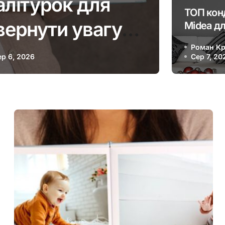
 проти куперозу
Обм
ТОП кон
 дійсно працює
Midea дл
у 2026 ро
Роман Кр
моделі 
р 5, 2026
Сер 7, 20
розглян